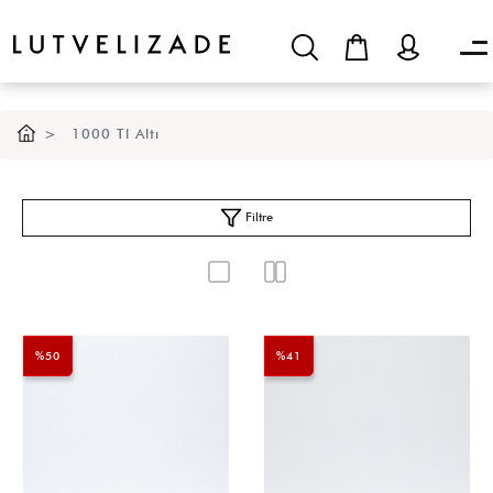
1000 Tl Altı
Filtre
%50
%41