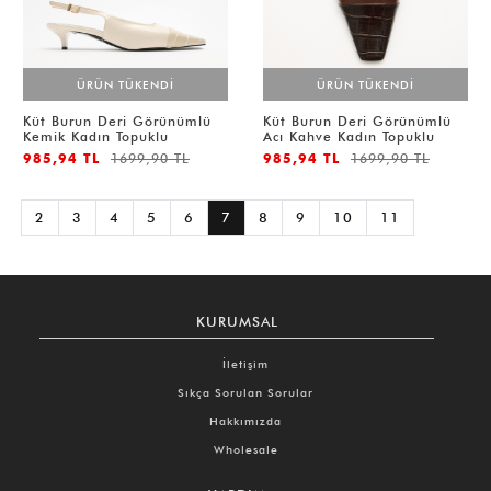
ÜRÜN TÜKENDİ
ÜRÜN TÜKENDİ
Küt Burun Deri Görünümlü
Küt Burun Deri Görünümlü
Kemik Kadın Topuklu
Acı Kahve Kadın Topuklu
985,94 TL
1699,90 TL
985,94 TL
1699,90 TL
2
3
4
5
6
7
8
9
10
11
KURUMSAL
İletişim
Sıkça Sorulan Sorular
Hakkımızda
Wholesale