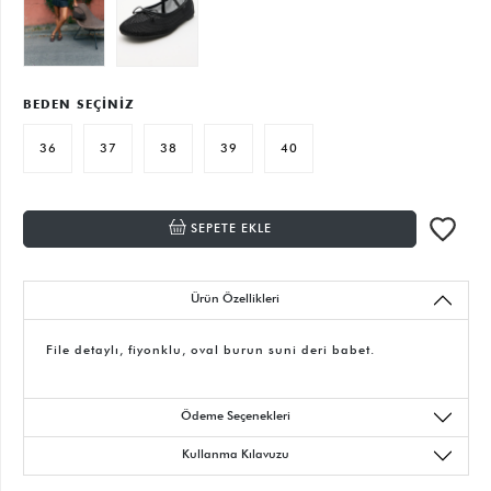
BEDEN SEÇİNİZ
36
37
38
39
40
SEPETE EKLE
Ürün Özellikleri
File detaylı, fiyonklu, oval burun suni deri babet.
Ödeme Seçenekleri
Kullanma Kılavuzu