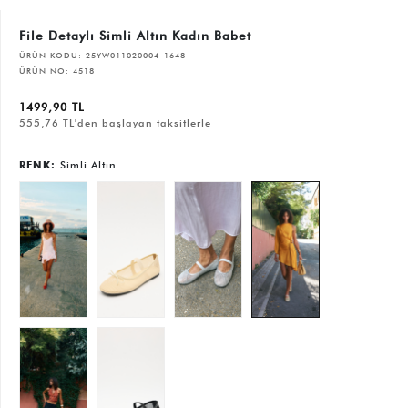
File Detaylı Simli Altın Kadın Babet
ÜRÜN KODU:
25YW011020004-1648
ÜRÜN NO:
4518
1499,90 TL
555,76 TL'den başlayan taksitlerle
RENK:
Simli Altın