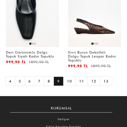
Deri Görünümlu Dolgu
Sivri Burun Dekolteli
Topuk Siyah Kadın Topuklu
Dolgu Topuk Leopar Kadın
Topuklu
999,90 TL
1899,90 TL
999,90 TL
1899,90 TL
4
5
6
7
8
9
10
11
12
13
KURUMSAL
İletişim
Sıkça Sorulan Sorular