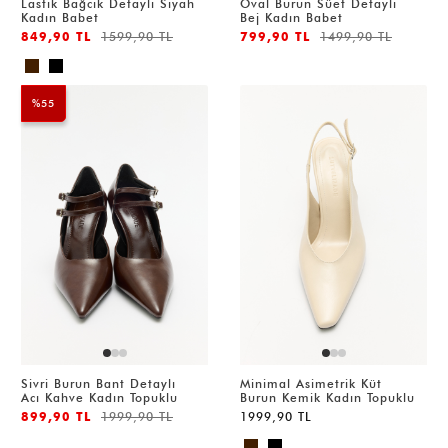
Lastik Bağcık Detaylı Siyah
Oval Burun Süet Detaylı
Kadın Babet
Bej Kadın Babet
849,90 TL
1599,90 TL
799,90 TL
1499,90 TL
%55
Sivri Burun Bant Detaylı
Minimal Asimetrik Küt
Acı Kahve Kadın Topuklu
Burun Kemik Kadın Topuklu
899,90 TL
1999,90 TL
1999,90 TL