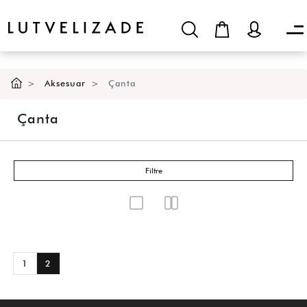
Aksesuar
Çanta
Çanta
Filtre
1
2