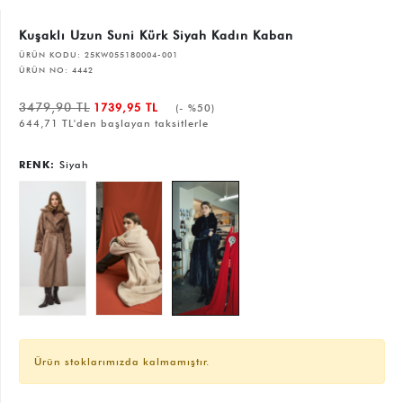
Kuşaklı Uzun Suni Kürk Siyah Kadın Kaban
ÜRÜN KODU:
25KW055180004-001
ÜRÜN NO:
4442
3479,90 TL
1739,95 TL
(- %50)
644,71 TL'den başlayan taksitlerle
RENK:
Siyah
Ürün stoklarımızda kalmamıştır.