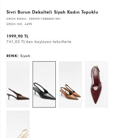
Sivri Burun Dekolteli Siyah Kadın Topuklu
ÜRÜN KODU:
25KW011080005-001
ÜRÜN NO:
4495
1999,90 TL
741,03 TL'den başlayan taksitlerle
RENK:
Siyah