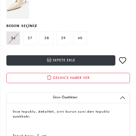
BEDEN SEÇİNİZ
36
37
38
39
40
SEPETE EKLE
GELİNCE HABER VER
Ürün Özellikleri
İnce topuklu, dekolteli, sivri burun suni deri topuklu
ayakkabı.
Topuk boyu: 7 cm