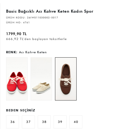
Basic Bağcıklı Acı Kahve Keten Kadın Spor
ÜRÜN KODU:
26IW011030002-5017
ÜRÜN NO:
4761
1799,90 TL
666,92 TL'den başlayan taksitlerle
RENK:
Acı Kahve Keten
BEDEN SEÇİNİZ
36
37
38
39
40