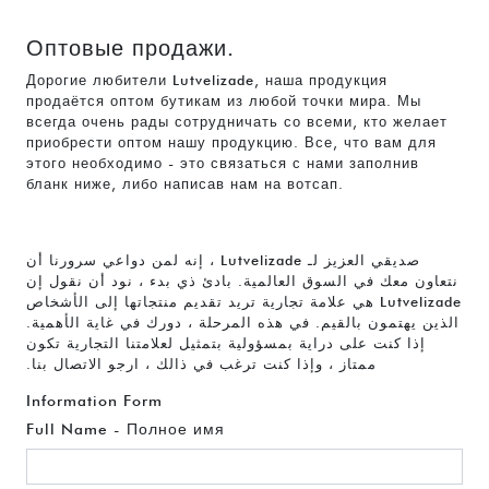
Оптовые продажи.
Дорогие любители Lutvelizade, наша продукция
продаётся оптом бутикам из любой точки мира. Мы
всегда очень рады сотрудничать со всеми, кто желает
приобрести оптом нашу продукцию. Все, что вам для
этого необходимо - это связаться с нами заполнив
бланк ниже, либо написав нам на вотсап.
صديقي العزيز لـ Lutvelizade ، إنه لمن دواعي سرورنا أن
نتعاون معك في السوق العالمية. بادئ ذي بدء ، نود أن نقول إن
Lutvelizade هي علامة تجارية تريد تقديم منتجاتها إلى الأشخاص
الذين يهتمون بالقيم. في هذه المرحلة ، دورك في غاية الأهمية.
إذا كنت على دراية بمسؤولية بتمثيل لعلامتنا التجارية تكون
ممتاز ، وإذا كنت ترغب في ذالك ، ارجو الاتصال بنا.
Information Form
Full Name - Полное имя