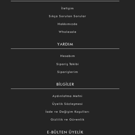
İletişim
Sıkça Sorulan Sorular
Hakkımızda
Wholesale
YARDIM
Hesabım
Sipariş Takibi
Siparişlerim
BILGILER
Aydınlatma Metni
Üyelik Sözleşmesi
İade ve Değişim Koşulları
Gizlilik ve Güvenlik
E-BÜLTEN ÜYELIK