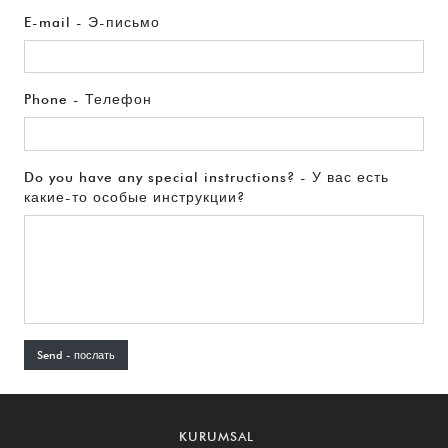
E-mail - Э-письмо
Phone - Телефон
Do you have any special instructions? - У вас есть
какие-то особые инструкции?
Send - послать
KURUMSAL