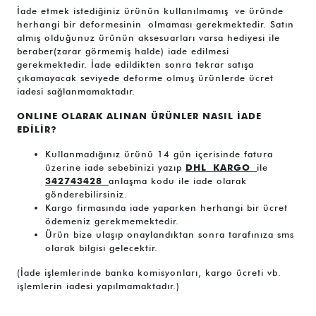
İade etmek istediğiniz ürünün kullanılmamış ve üründe
herhangi bir deformesinin olmaması gerekmektedir. Satın
almış olduğunuz ürünün aksesuarları varsa hediyesi ile
beraber(zarar görmemiş halde) iade edilmesi
gerekmektedir. İade edildikten sonra tekrar satışa
çıkamayacak seviyede deforme olmuş ürünlerde ücret
iadesi sağlanmamaktadır.
ONLINE OLARAK ALINAN ÜRÜNLER NASIL İADE
EDİLİR?
Kullanmadığınız ürünü 14 gün içerisinde fatura
üzerine iade sebebinizi yazıp
DHL
KARGO
ile
342743428
anlaşma kodu ile iade olarak
gönderebilirsiniz.
Kargo firmasında iade yaparken herhangi bir ücret
ödemeniz gerekmemektedir.
Ürün bize ulaşıp onaylandıktan sonra tarafınıza sms
olarak bilgisi gelecektir.
(İade işlemlerinde banka komisyonları, kargo ücreti vb.
işlemlerin iadesi yapılmamaktadır.)