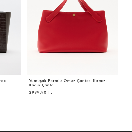
rmızı
Bilek Askılı Mini Siyah Puantiye Kadın
Çanta
999,90 TL