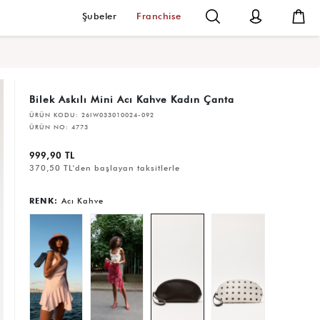
Şubeler
Franchise
Bilek Askılı Mini Acı Kahve Kadın Çanta
ÜRÜN KODU:
26IW033010024-092
ÜRÜN NO:
4773
999,90 TL
370,50 TL'den başlayan taksitlerle
RENK:
Acı Kahve