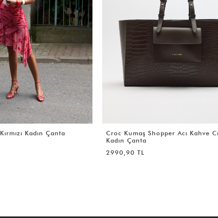
pper Acı Kahve Croc
Yumuşak Formlu Omuz Çantası Kı
Kadın Çanta
2999,90 TL