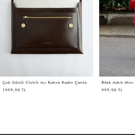
Bilek Askılı Mini Kırmızı Kadın Çanta
Croc Kumaş Sho
Kadın Çanta
999,90 TL
2990,90 TL