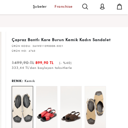
Şubeler
Franchise
Çapraz Bantlı Kare Burun Kemik Kadın Sandalet
ÜRÜN KODU:
26IW011090008-3321
ÜRÜN NO:
4763
1499,90 TL
899,90 TL
(- %40)
333,44 TL'den başlayan taksitlerle
RENK:
Kemik