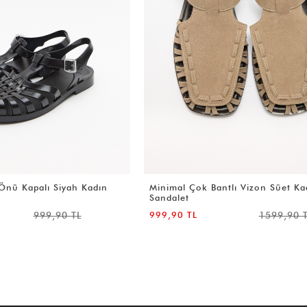
tlı Vizon Süet Kadın
Geçişli Bant Detaylı Acı Kahve Sü
Sandalet
1599,90 TL
999,90 TL
1599,90 