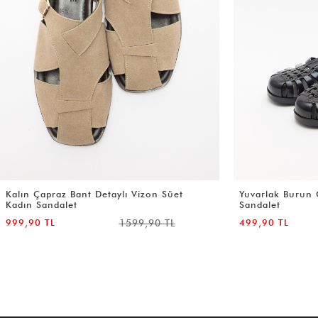
Yuvarlak Burun Önü Kapalı Siyah Kadın
Minimal Çok Ban
Sandalet
Sandalet
499,90 TL
999,90 TL
999,90 TL