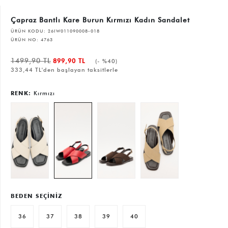
Çapraz Bantlı Kare Burun Kırmızı Kadın Sandalet
ÜRÜN KODU:
26IW011090008-018
ÜRÜN NO:
4763
1499,90 TL
899,90 TL
(- %40)
333,44 TL'den başlayan taksitlerle
RENK:
Kırmızı
BEDEN SEÇİNİZ
36
37
38
39
40