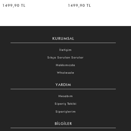
1499,90 TL
1499,90 TL
KURUMSAL
İletişim
Sıkça Sorulan Sorular
Hakkımızda
Wholesale
YARDIM
Hesabım
Sipariş Takibi
Siparişlerim
BILGILER