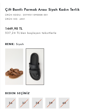
Çift Bantlı Parmak Arası Siyah Kadın Terlik
ÜRÜN KODU:
25YW011090008-001
ÜRÜN NO:
4551
1449,90 TL
537,24 TL'den başlayan taksitlerle
RENK:
Siyah
BEDEN SEÇİNİZ
36
37
38
39
40