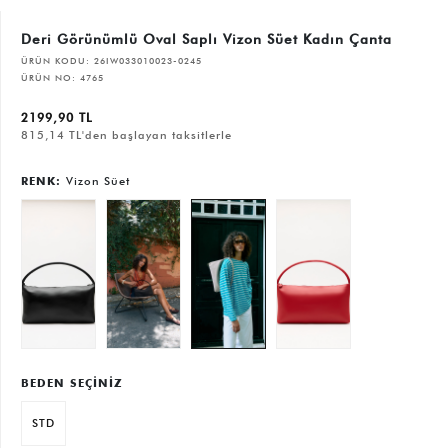
Deri Görünümlü Oval Saplı Vizon Süet Kadın Çanta
ÜRÜN KODU:
26IW033010023-0245
ÜRÜN NO:
4765
2199,90 TL
815,14 TL'den başlayan taksitlerle
RENK:
Vizon Süet
BEDEN SEÇİNİZ
STD