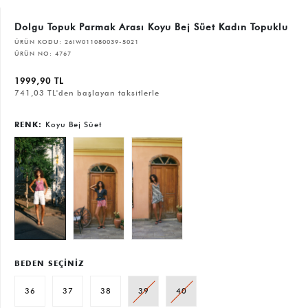
Dolgu Topuk Parmak Arası Koyu Bej Süet Kadın Topuklu
ÜRÜN KODU:
26IW011080039-5021
ÜRÜN NO:
4767
1999,90 TL
741,03 TL'den başlayan taksitlerle
RENK:
Koyu Bej Süet
BEDEN SEÇİNİZ
36
37
38
39
40