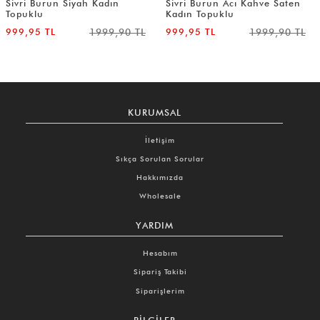
Sivri Burun Siyah Kadın
Sivri Burun Acı Kahve Saten
Topuklu
Kadın Topuklu
999,95 TL
1999,90 TL
999,95 TL
1999,90 TL
KURUMSAL
İletişim
Sıkça Sorulan Sorular
Hakkımızda
Wholesale
YARDIM
Hesabım
Sipariş Takibi
Siparişlerim