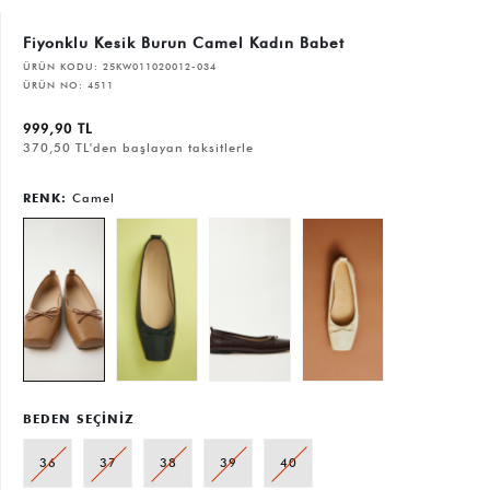
Fiyonklu Kesik Burun Camel Kadın Babet
ÜRÜN KODU:
25KW011020012-034
ÜRÜN NO:
4511
999,90 TL
370,50 TL'den başlayan taksitlerle
RENK:
Camel
BEDEN SEÇİNİZ
36
37
38
39
40