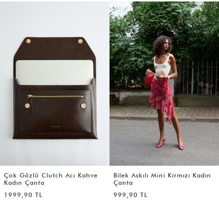
özlü Clutch Acı Kahve
Bilek Askılı Mini Kırmızı Kadın
Croc 
 Çanta
Çanta
Kahve
90 TL
999,90 TL
2990,