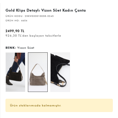
Gold Klips Detaylı Vizon Süet Kadın Çanta
ÜRÜN KODU:
25KW033010038-0245
ÜRÜN NO:
4654
2499,90 TL
926,30 TL'den başlayan taksitlerle
RENK:
Vizon Süet
Ürün stoklarımızda kalmamıştır.