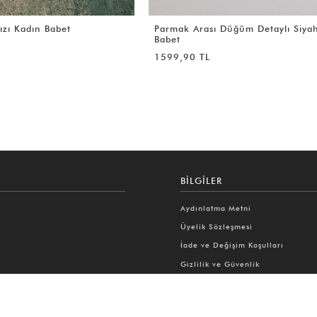
ğüm Detaylı Siyah Kadın
Fiyonk Detaylı Dantel Kırmızı Dan
Babet
1399,90 TL
BILGILER
Aydınlatma Metni
Üyelik Sözleşmesi
İade ve Değişim Koşulları
Gizlilik ve Güvenlik
Copyright © 2026 Lutvelizade. Tüm hakları saklıdır.