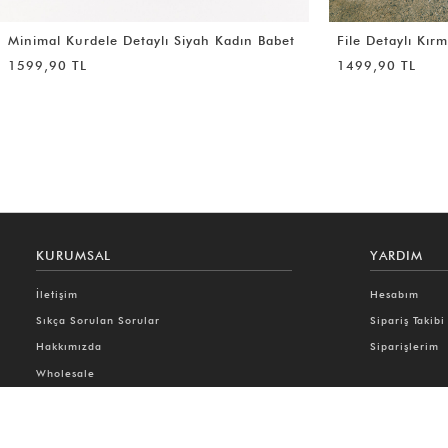
File Detaylı Kırmızı Kadın Babet
Parmak Arası Dü
Babet
1499,90 TL
1599,90 TL
KURUMSAL
YARDIM
İletişim
Hesabım
Sıkça Sorulan Sorular
Sipariş Takibi
Hakkımızda
Siparişlerim
Wholesale