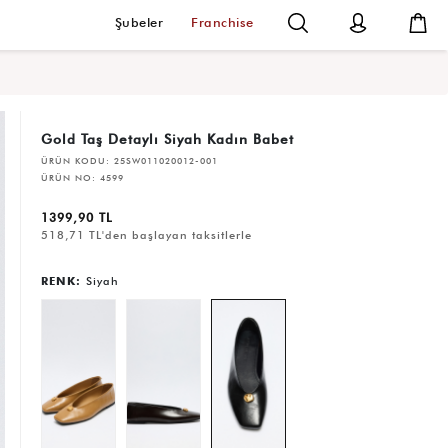
Şubeler
Franchise
Gold Taş Detaylı Siyah Kadın Babet
ÜRÜN KODU:
25SW011020012-001
ÜRÜN NO:
4599
1399,90 TL
518,71 TL'den başlayan taksitlerle
RENK:
Siyah