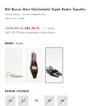
Küt Burun Deri Görünümlü Siyah Kadın Topuklu
ÜRÜN KODU:
26IW011080009-001
ÜRÜN NO:
4680
1699,90 TL
985,94 TL
(- %42)
365,32 TL'den başlayan taksitlerle
RENK:
Siyah
BEDEN SEÇİNİZ
36
37
38
39
40