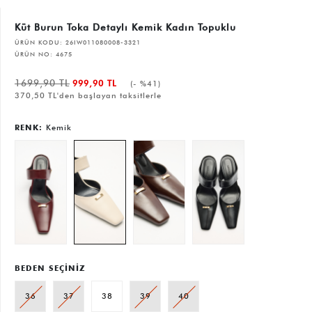
Küt Burun Toka Detaylı Kemik Kadın Topuklu
ÜRÜN KODU:
26IW011080008-3321
ÜRÜN NO:
4675
1699,90 TL
999,90 TL
(- %41)
370,50 TL'den başlayan taksitlerle
RENK:
Kemik
BEDEN SEÇİNİZ
36
37
38
39
40