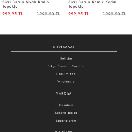
Sivri Burun Siyah Kadın
Sivri Burun Kemik Kadın
Topuklu
Topuklu
999,95 TL
1999,90 TL
999,95 TL
1999,90 TL
KURUMSAL
İletişim
Sıkça Sorulan Sorular
Hakkımızda
Wholesale
YARDIM
Hesabım
Sipariş Takibi
Siparişlerim