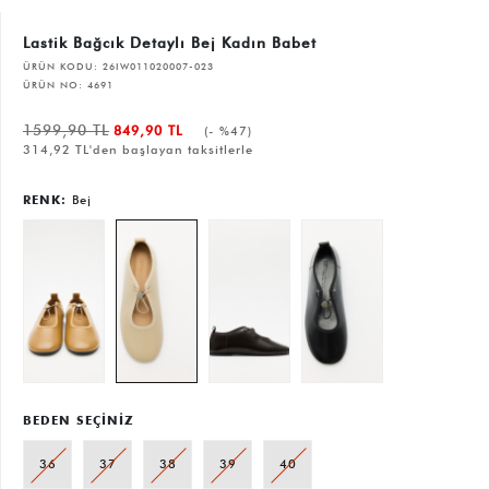
Lastik Bağcık Detaylı Bej Kadın Babet
ÜRÜN KODU:
26IW011020007-023
ÜRÜN NO:
4691
1599,90 TL
849,90 TL
(- %47)
314,92 TL'den başlayan taksitlerle
RENK:
Bej
BEDEN SEÇİNİZ
36
37
38
39
40