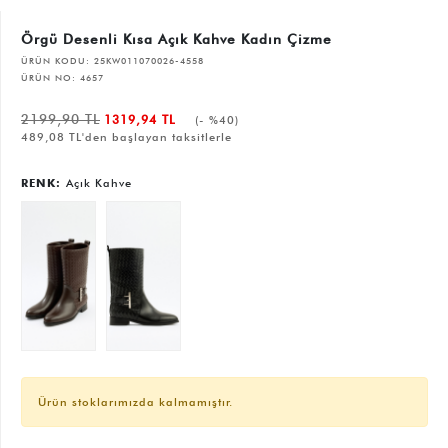
Örgü Desenli Kısa Açık Kahve Kadın Çizme
ÜRÜN KODU:
25KW011070026-4558
ÜRÜN NO:
4657
2199,90 TL
1319,94 TL
(- %40)
489,08 TL'den başlayan taksitlerle
RENK:
Açık Kahve
Ürün stoklarımızda kalmamıştır.