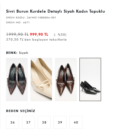
Sivri Burun Kurdele Detaylı Siyah Kadın Topuklu
ÜRÜN KODU:
26IW011080004-001
ÜRÜN NO:
4671
1999,90 TL
999,90 TL
(- %50)
370,50 TL'den başlayan taksitlerle
RENK:
Siyah
BEDEN SEÇİNİZ
36
37
38
39
40