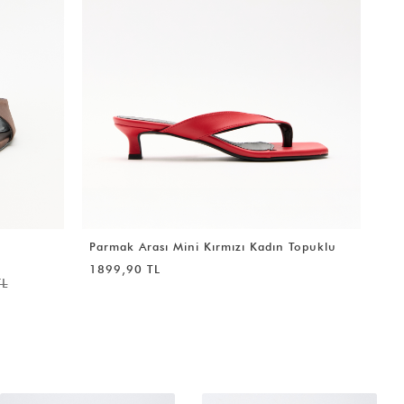
Topuklu
İnce Çapraz Bant Detaylı Siyah Kadın
Topuklu
999,90 TL
1899,90 TL