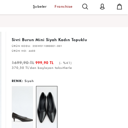
Şubeler
Franchise
Sivri Burun Mini Siyah Kadın Topuklu
ÜRÜN KODU:
25SW011080001-001
ÜRÜN NO:
4603
1699,90 TL
999,90 TL
(- %41)
370,50 TL'den başlayan taksitlerle
RENK:
Siyah