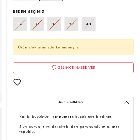
BEDEN SEÇİNİZ
36
37
38
39
40
Ürün stoklarımızda kalmamıştır.
GELİNCE HABER VER
Ürün Özellikleri
Kalıbı büyüktür bir numara küçük tercih ediniz.
Sivri burun, sivri dekolteli, deri görünümlü mini ince
topuklu.