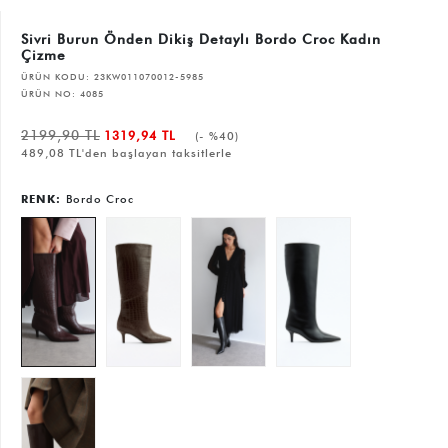
Sivri Burun Önden Dikiş Detaylı Bordo Croc Kadın
Çizme
ÜRÜN KODU:
23KW011070012-5985
ÜRÜN NO:
4085
2199,90 TL
1319,94 TL
(- %40)
489,08 TL'den başlayan taksitlerle
RENK:
Bordo Croc