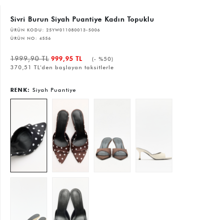
Sivri Burun Siyah Puantiye Kadın Topuklu
ÜRÜN KODU:
25YW011080013-5006
ÜRÜN NO:
4556
1999,90 TL
999,95 TL
(- %50)
370,51 TL'den başlayan taksitlerle
RENK:
Siyah Puantiye