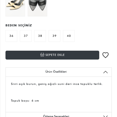
BEDEN SEÇİNİZ
36
37
38
39
40
SEPETE EKLE
Ürün Özellikleri
Sivri açık burun, geniş ağızlı suni deri ince topuklu terlik.
Topuk boyu: 6 cm
Ödeme Seçenekleri