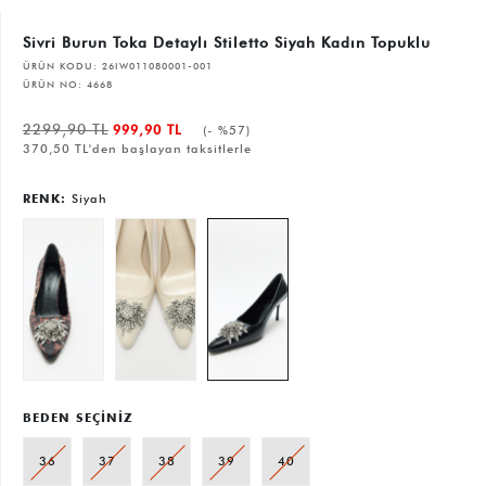
Sivri Burun Toka Detaylı Stiletto Siyah Kadın Topuklu
ÜRÜN KODU:
26IW011080001-001
ÜRÜN NO:
4668
2299,90 TL
999,90 TL
(- %57)
370,50 TL'den başlayan taksitlerle
RENK:
Siyah
BEDEN SEÇİNİZ
36
37
38
39
40