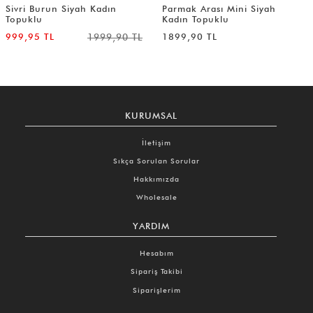
Sivri Burun Siyah Kadın
Parmak Arası Mini Siyah
Topuklu
Kadın Topuklu
999,95 TL
1999,90 TL
1899,90 TL
KURUMSAL
İletişim
Sıkça Sorulan Sorular
Hakkımızda
Wholesale
YARDIM
Hesabım
Sipariş Takibi
Siparişlerim