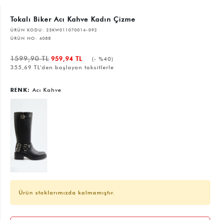
Tokalı Biker Acı Kahve Kadın Çizme
ÜRÜN KODU:
23KW011070014-092
ÜRÜN NO:
4088
1599,90 TL
959,94 TL
(- %40)
355,69 TL'den başlayan taksitlerle
RENK:
Acı Kahve
Ürün stoklarımızda kalmamıştır.