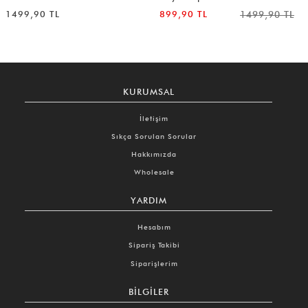
1499,90 TL
899,90 TL
1499,90 TL
KURUMSAL
İletişim
Sıkça Sorulan Sorular
Hakkımızda
Wholesale
YARDIM
Hesabım
Sipariş Takibi
Siparişlerim
BILGILER