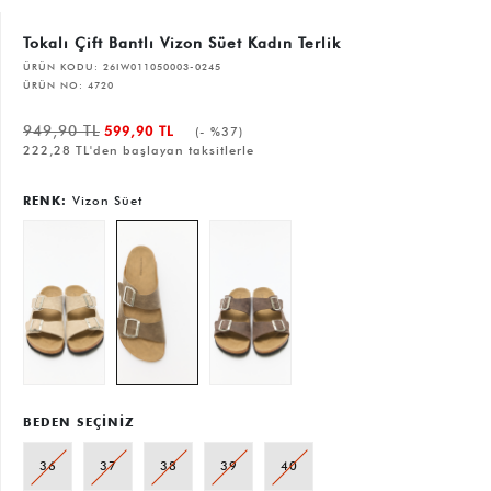
Tokalı Çift Bantlı Vizon Süet Kadın Terlik
ÜRÜN KODU:
26IW011050003-0245
ÜRÜN NO:
4720
949,90 TL
599,90 TL
(- %37)
222,28 TL'den başlayan taksitlerle
RENK:
Vizon Süet
BEDEN SEÇİNİZ
36
37
38
39
40