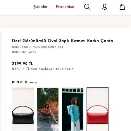
Şubeler
Franchise
Deri Görünümlü Oval Saplı Kırmızı Kadın Çanta
ÜRÜN KODU:
26IW033010023-018
ÜRÜN NO:
4765
2199,90 TL
815,14 TL'den başlayan taksitlerle
RENK:
Kırmızı