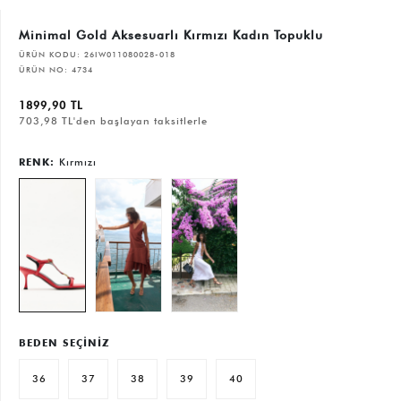
Minimal Gold Aksesuarlı Kırmızı Kadın Topuklu
ÜRÜN KODU:
26IW011080028-018
ÜRÜN NO:
4734
1899,90 TL
703,98 TL'den başlayan taksitlerle
RENK:
Kırmızı
BEDEN SEÇİNİZ
36
37
38
39
40