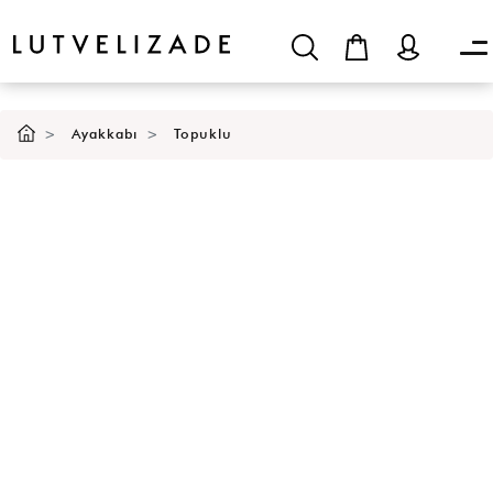
SEPETE EKLE
Ayakkabı
Topuklu