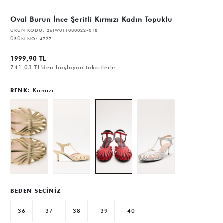
Oval Burun İnce Şeritli Kırmızı Kadın Topuklu
ÜRÜN KODU:
26IW011080022-018
ÜRÜN NO:
4727
1999,90 TL
741,03 TL'den başlayan taksitlerle
RENK:
Kırmızı
BEDEN SEÇİNİZ
36
37
38
39
40