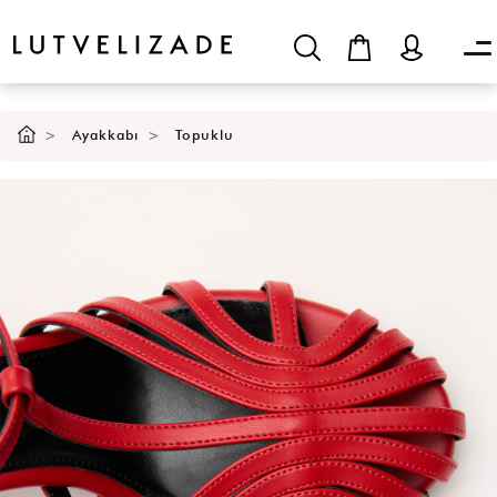
SEPETE EKLE
Ayakkabı
Topuklu