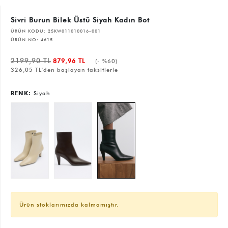
Sivri Burun Bilek Üstü Siyah Kadın Bot
ÜRÜN KODU:
25KW011010016-001
ÜRÜN NO:
4615
2199,90 TL
879,96 TL
(- %60)
326,05 TL'den başlayan taksitlerle
RENK:
Siyah
Ürün stoklarımızda kalmamıştır.