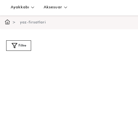
Ayakkabı
Aksesuar
yaz-firsatlari
Filtre