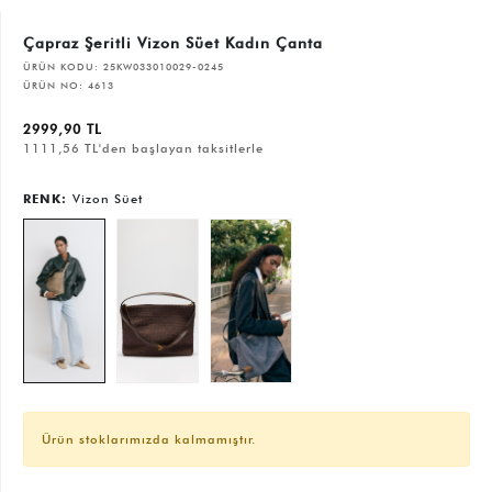
Çapraz Şeritli Vizon Süet Kadın Çanta
ÜRÜN KODU:
25KW033010029-0245
ÜRÜN NO:
4613
2999,90 TL
1111,56 TL'den başlayan taksitlerle
RENK:
Vizon Süet
Ürün stoklarımızda kalmamıştır.