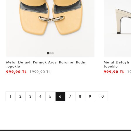
Metal Detaylı Parmak Arası Karamel Kadın
Metal Detaylı
Topuklu
Topuklu
999,90 TL
1999,90 TL
999,90 TL
1
1
2
3
4
5
6
7
8
9
10