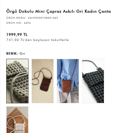
Örgü Dokulu Mini Çapraz Askılı Gri Kadın Çanta
ÜRÜN KODU:
26IW033010003-062
ÜRÜN NO:
4694
1999,99 TL
741,06 TL'den başlayan taksitlerle
RENK:
Gri